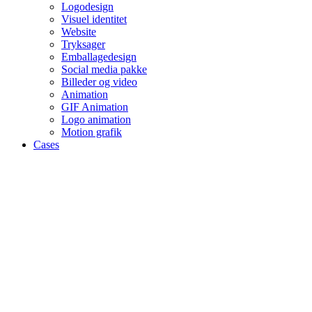
Logodesign
Visuel identitet
Website
Tryksager
Emballagedesign
Social media pakke
Billeder og video
Animation
GIF Animation
Logo animation
Motion grafik
Cases