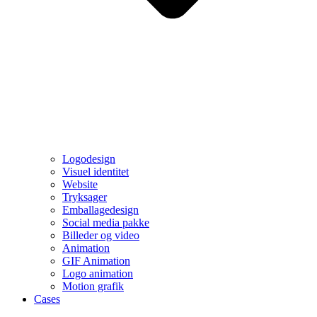
Logodesign
Visuel identitet
Website
Tryksager
Emballagedesign
Social media pakke
Billeder og video
Animation
GIF Animation
Logo animation
Motion grafik
Cases