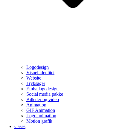
Logodesign
Visuel identitet
Website
Tryksager
Emballagedesign
Social media pakke
Billeder og video
Animation
GIF Animation
Logo animation
Motion grafik
Cases