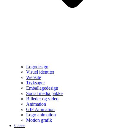
Logodesign
Visuel identitet
Website
Tryksager
Emballagedesign
Social media pakke
Billeder og video
Animation
GIF Animation
Logo animation
Motion grafik
Cases